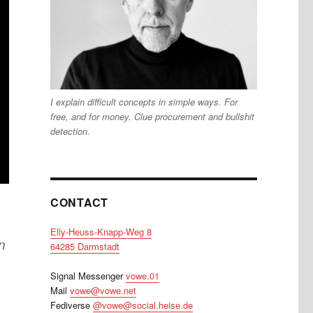
I explain difficult concepts in simple ways. For
free, and for money. Clue procurement and bullshit
detection.
CONTACT
Elly-Heuss-Knapp-Weg 8
n
64285 Darmstadt
Signal Messenger
vowe.01
Mail
vowe@vowe.net
Fediverse
@vowe@social.heise.de