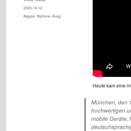
Posted
2023-10-12
on
Tags
#apple
,
#iphone
,
#uag
Heute kam eine in
München, den 1
hochwertigen u
mobile Geräte, 
deutschsprachig