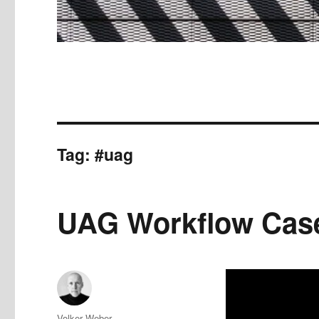
Tag:
#uag
UAG Workflow Cas
Author
Volker Weber