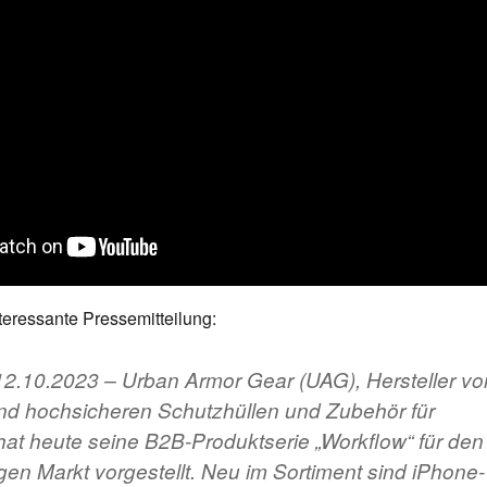
teressante Pressemitteilung:
2.10.2023 – Urban Armor Gear (UAG), Hersteller vo
nd hochsicheren Schutzhüllen und Zubehör für
hat heute seine B2B-Produktserie „Workflow“ für den
en Markt vorgestellt. Neu im Sortiment sind iPhone-