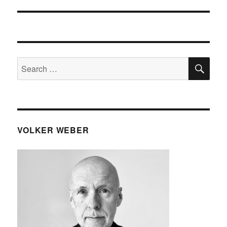
post:
SE
Search
for:
VOLKER WEBER