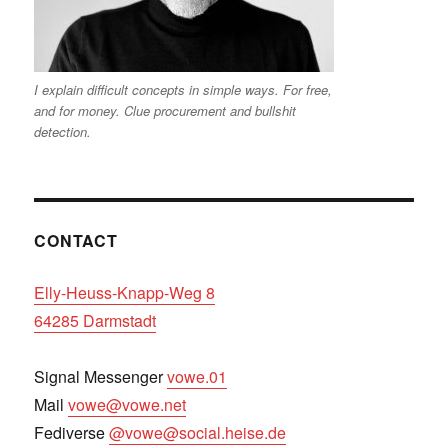
I explain difficult concepts in simple ways. For free,
and for money. Clue procurement and bullshit
detection.
CONTACT
Elly-Heuss-Knapp-Weg 8
64285 Darmstadt
Signal Messenger
vowe.01
Mail
vowe@vowe.net
Fediverse
@vowe@social.heise.de