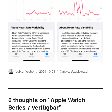
Author
Posted
Tags
Volker Weber
2021-10-04
#apple
,
#applewatch
on
6 thoughts on “Apple Watch
Series 7 verfügbar”