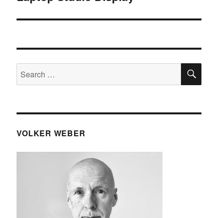
SE
Search
for:
VOLKER WEBER