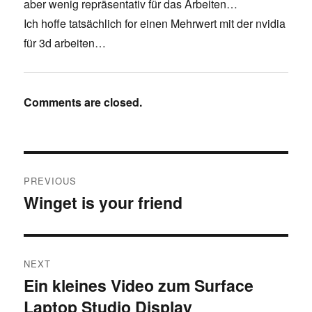
aber wenig repräsentativ für das Arbeiten…
Ich hoffe tatsächlich for einen Mehrwert mit der nvidia
für 3d arbeiten…
Comments are closed.
Post
PREVIOUS
navigation
Winget is your friend
Previous
post:
NEXT
Ein kleines Video zum Surface
Next
Laptop Studio Display
post: