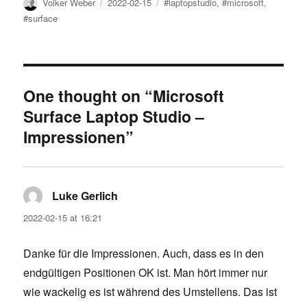
Author
Posted
Tags
Volker Weber
2022-02-15
#laptopstudio
,
#microsoft
,
on
#surface
One thought on “Microsoft
Surface Laptop Studio –
Impressionen”
Luke Gerlich
says:
2022-02-15 at 16:21
Danke für die Impressionen. Auch, dass es in den
endgültigen Positionen OK ist. Man hört immer nur
wie wackelig es ist während des Umstellens. Das ist