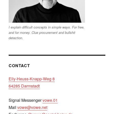
I explain difficult concepts in simple ways. For free,
and for money. Clue procurement and bullshit
detection.
CONTACT
Elly-Heuss-Knapp-Weg 8
64285 Darmstadt
Signal Messenger
vowe.01
Mail
vowe@vowe.net