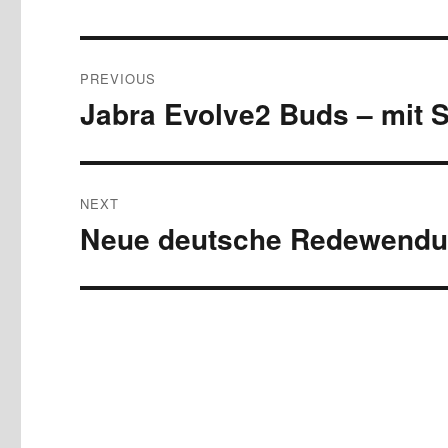
Post
PREVIOUS
navigation
Jabra Evolve2 Buds – mit
Previous
post:
NEXT
Neue deutsche Redewendun
Next
post: