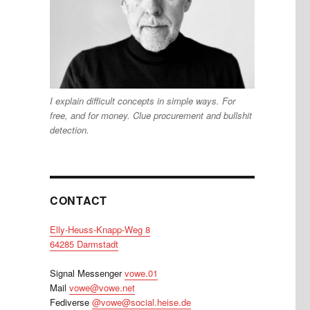
.
I explain difficult concepts in simple ways. For
free, and for money. Clue procurement and bullshit
detection.
CONTACT
Elly-Heuss-Knapp-Weg 8
64285 Darmstadt
Signal Messenger
vowe.01
Mail
vowe@vowe.net
Fediverse
@vowe@social.heise.de