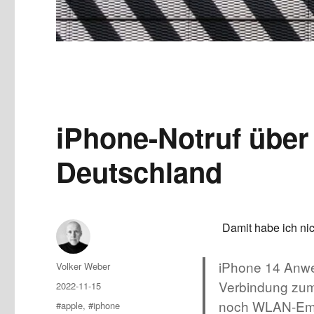
iPhone-Notruf über
Deutschland
Damit habe ich nic
iPhone 14 Anwe
Author
Volker Weber
Verbindung zum
Posted
2022-11-15
on
noch WLAN-Empf
Tags
#apple
,
#iphone