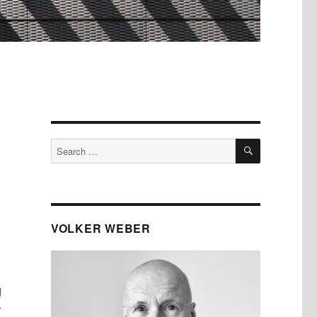
SEARCH
Search
for:
VOLKER WEBER
g
r