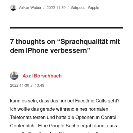
Author
Posted
Tags
Volker Weber
2022-11-30
#airpods
,
#apple
on
7 thoughts on “Sprachqualität mit
dem iPhone verbessern”
Axel Borschbach
says:
2022-11-30 at 13:48
kann es sein, dass das nur bei Facetime Calls geht?
Ich wollte das gerade während eines normalen
Telefonats testen und hatte die Optionen in Control
Center nicht. Eine Google Suche ergab dann, dass