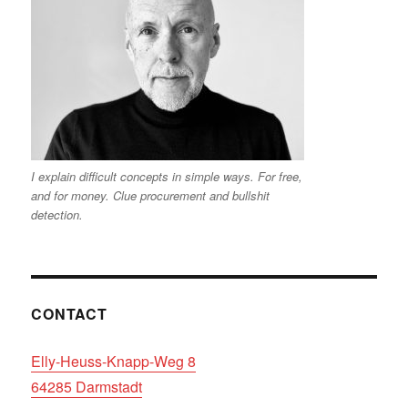
I explain difficult concepts in simple ways. For free,
and for money. Clue procurement and bullshit
detection.
CONTACT
Elly-Heuss-Knapp-Weg 8
64285 Darmstadt