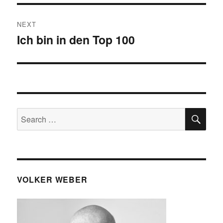
NEXT
Ich bin in den Top 100
Next
post:
SE
Search
for:
VOLKER WEBER