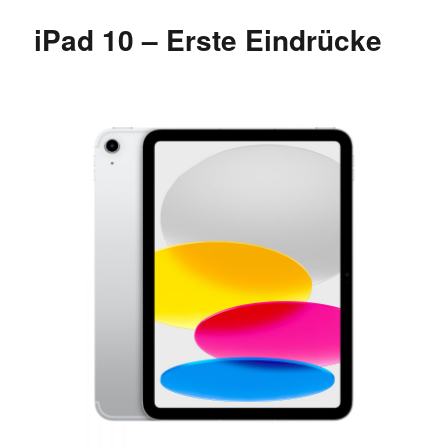
surprise
iPad 10 – Erste Eindrücke
at
Apple
event