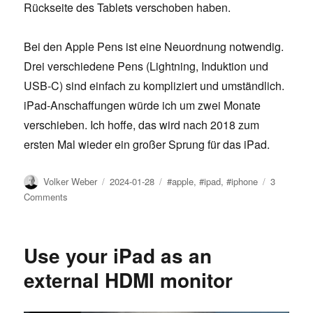
Rückseite des Tablets verschoben haben.
Bei den Apple Pens ist eine Neuordnung notwendig.
Drei verschiedene Pens (Lightning, Induktion und
USB-C) sind einfach zu kompliziert und umständlich.
iPad-Anschaffungen würde ich um zwei Monate
verschieben. Ich hoffe, das wird nach 2018 zum
ersten Mal wieder ein großer Sprung für das iPad.
Author
Posted
Tags
Volker Weber
2024-01-28
#apple
,
#ipad
,
#iphone
3
on
on
Comments
Neues
bei
iPhone
Use your iPad as an
und
iPad
external HDMI monitor