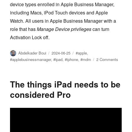
device types enrolled in Apple Business Manager,
including Macs, iPod Touch devices and Apple
Watch. All users in Apple Business Manager with a
role that has
Manage Device privileges
can turn
Activation Lock off.
Author
Posted
Tags
Abdelkader Boui
2024-06-25
#apple
,
on
on
#applebusinessmanager
,
#ipad
,
#iphone
,
#mdm
2 Comments
Apple
Busines
Manager
The things iPad needs to be
Disable
Activati
considered Pro
Lock