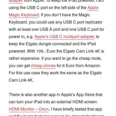
adapter
from Apple. To keep the iPad powered, I am
using the USB C port on the left side of the
Apple
Magic Keyboard
. If you don’t have the Magic
Keyboard, you could use any USB C port replicator
with at least one USB A port and one USB C port for
power in, e.g.
Apple’s USB C multiport adapter
, to
keep the Elgato dongle connected and the iPad
powered. With 109,- Euro the Elgato Cam Link 4K is
rather expensive. If you want to go the cheap route,
you can get
cheap clones
for 6 Euro from Amazon.
For this use case they work the same as the Elgato
Cam Link 4K.
There is also another app in Apple’s App Store that
can turn your iPad into an external HDMI screen:
HDMI Monitor – Orion
. I have briefly tested that app