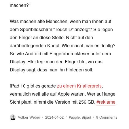
machen?”
Was machen alte Menschen, wenn man ihnen auf
dem Sperrbildschirm “TouchID” anzeigt? Sie legen
den Finger an diese Stelle. Nicht auf den
darüberliegenden Knopf. Wie macht man es richtig?
So wie Android mit Fingerabdruckleser unter dem
Display. Hier legt man den Finger hin, wo das
Display sagt, dass man ihn hinlegen soll.
iPad 10 gibt es gerade
zu einem Knallerpreis
,
vermutlich weil alle auf Apple warten. Wer auf lange
Sicht plant, nimmt die Version mit 256 GB.
#reklame
Author
Posted
Tags
on
Volker Weber
2024-04-02
#apple
,
#ipad
9 Comments
on
iPad
10