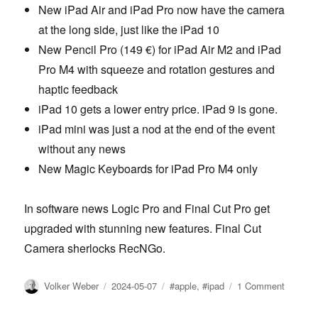
New iPad Air and iPad Pro now have the camera
at the long side, just like the iPad 10
New Pencil Pro (149 €) for iPad Air M2 and iPad
Pro M4 with squeeze and rotation gestures and
haptic feedback
iPad 10 gets a lower entry price. iPad 9 is gone.
iPad mini was just a nod at the end of the event
without any news
New Magic Keyboards for iPad Pro M4 only
In software news Logic Pro and Final Cut Pro get
upgraded with stunning new features. Final Cut
Camera sherlocks RecNGo.
Author
Posted
Tags
on
Volker Weber
2024-05-07
#apple
,
#ipad
1 Comment
on
No
big