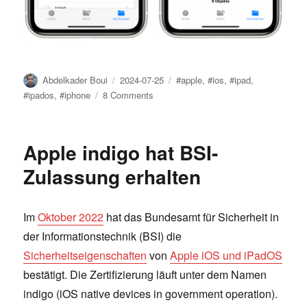
Author
Posted
Tags
Abdelkader Boui
2024-07-25
#apple
,
#ios
,
#ipad
,
on
on
#ipados
,
#iphone
8 Comments
USB-
Sticks
ans
Apple indigo hat BSI-
iPhone
und
Zulassung erhalten
iPad
anschließen
Im
Oktober 2022
hat das Bundesamt für Sicherheit in
der Informationstechnik (BSI) die
Sicherheitseigenschaften
von
Apple iOS und iPadOS
bestätigt. Die Zertifizierung läuft unter dem Namen
indigo (iOS native devices in government operation).