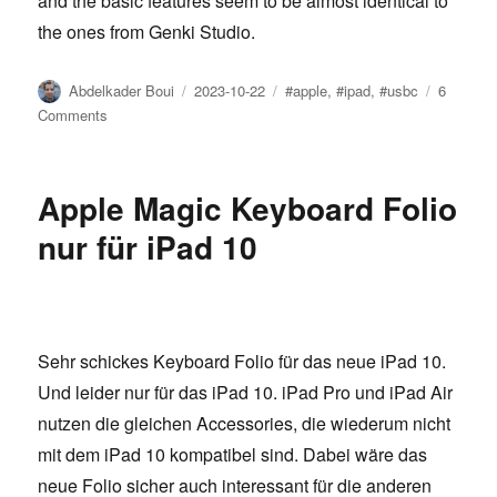
and the basic features seem to be almost identical to
the ones from Genki Studio.
Author
Posted
Tags
Abdelkader Boui
2023-10-22
#apple
,
#ipad
,
#usbc
6
on
on
Comments
Use
your
iPad
Apple Magic Keyboard Folio
as
an
nur für iPad 10
external
HDMI
monitor
Sehr schickes Keyboard Folio für das neue iPad 10.
Und leider nur für das iPad 10. iPad Pro und iPad Air
nutzen die gleichen Accessories, die wiederum nicht
mit dem iPad 10 kompatibel sind. Dabei wäre das
neue Folio sicher auch interessant für die anderen