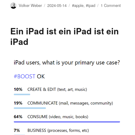
Author
Posted
Tags
on
Volker Weber
2024-05-14
#apple
,
#ipad
1 Comment
on
The
things
iPad
Ein iPad ist ein iPad ist ein
needs
to
iPad
be
conside
Pro