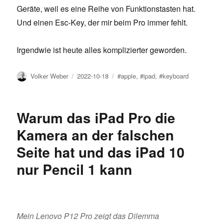
Geräte, weil es eine Reihe von Funktionstasten hat.
Und einen Esc-Key, der mir beim Pro immer fehlt.
Irgendwie ist heute alles komplizierter geworden.
Author
Posted
Tags
Volker Weber
2022-10-18
#apple
,
#ipad
,
#keyboard
on
Warum das iPad Pro die
Kamera an der falschen
Seite hat und das iPad 10
nur Pencil 1 kann
Mein Lenovo P12 Pro zeigt das Dilemma