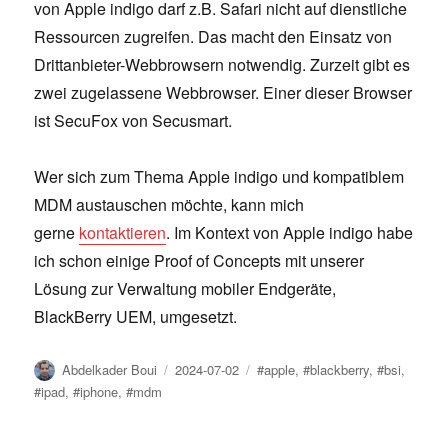
von Apple indigo darf z.B. Safari nicht auf dienstliche
Ressourcen zugreifen. Das macht den Einsatz von
Drittanbieter-Webbrowsern notwendig. Zurzeit gibt es
zwei zugelassene Webbrowser. Einer dieser Browser
ist SecuFox von Secusmart.
Wer sich zum Thema Apple indigo und kompatiblem
MDM austauschen möchte, kann mich
gerne
kontaktieren
. Im Kontext von Apple indigo habe
ich schon einige Proof of Concepts mit unserer
Lösung zur Verwaltung mobiler Endgeräte,
BlackBerry UEM, umgesetzt.
Author
Posted
Tags
Abdelkader Boui
2024-07-02
#apple
,
#blackberry
,
#bsi
,
on
#ipad
,
#iphone
,
#mdm