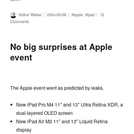
Author
Posted
Tags
Volker Weber
2024-05-08
#apple
,
#ipad
12
on
on
Comments
Ein
iPad
ist
No big surprises at Apple
ein
iPad
event
ist
ein
iPad
The Apple event went as predicted by leaks.
New iPad Pro M4 11″ and 13″ Ultra Retina XDR, a
dual-layered OLED screen
New iPad Air M2 11″ and 13″ Liquid Retina
display