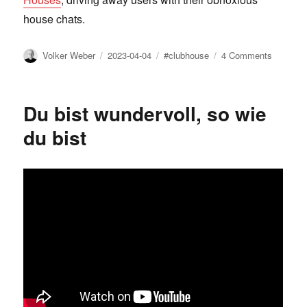
house chats.
Author
Posted
Tags
on
Volker Weber
2023-04-04
#clubhouse
4 Comments
on
The
slow
death
Du bist wundervoll, so wie
of
Live
du bist
Audio