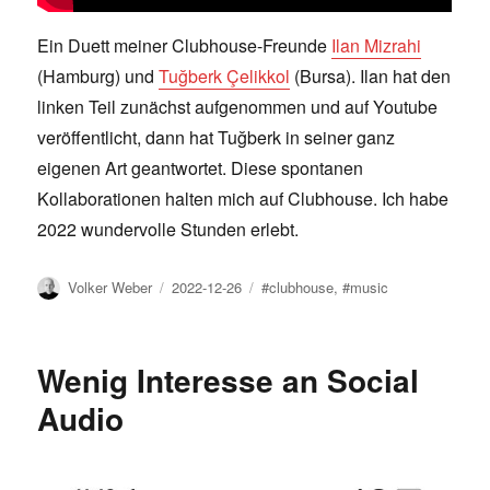
Ein Duett meiner Clubhouse-Freunde
Ilan Mizrahi
(Hamburg) und
Tuğberk Çelikkol
(Bursa). Ilan hat den
linken Teil zunächst aufgenommen und auf Youtube
veröffentlicht, dann hat Tuğberk in seiner ganz
eigenen Art geantwortet. Diese spontanen
Kollaborationen halten mich auf Clubhouse. Ich habe
2022 wundervolle Stunden erlebt.
Author
Posted
Tags
Volker Weber
2022-12-26
#clubhouse
,
#music
on
Wenig Interesse an Social
Audio