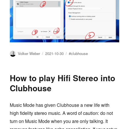
Author
Posted
Tags
Volker Weber
2021-10-30
#clubhouse
on
How to play Hifi Stereo into
Clubhouse
Music Mode has given Clubhouse a new life with
high fidelity stereo music. A word of caution: do not
turn on Music Mode when you are only talking. It