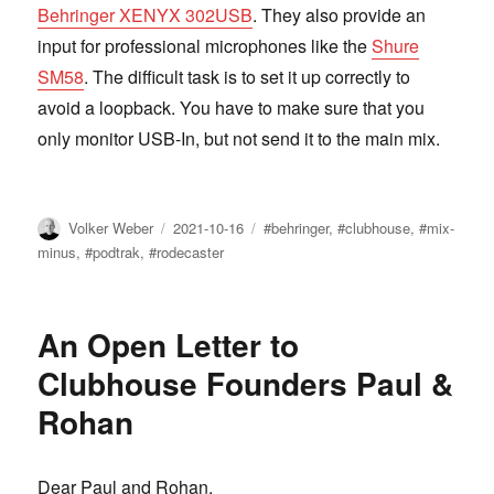
Behringer XENYX 302USB
. They also provide an
input for professional microphones like the
Shure
SM58
. The difficult task is to set it up correctly to
avoid a loopback. You have to make sure that you
only monitor USB-In, but not send it to the main mix.
Author
Posted
Tags
Volker Weber
2021-10-16
#behringer
,
#clubhouse
,
#mix-
on
minus
,
#podtrak
,
#rodecaster
An Open Letter to
Clubhouse Founders Paul &
Rohan
Dear Paul and Rohan,