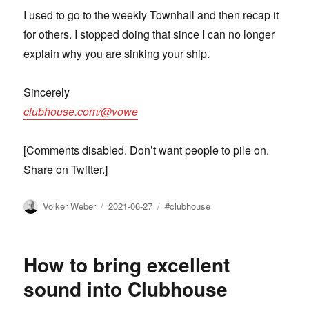
I used to go to the weekly Townhall and then recap it
for others. I stopped doing that since I can no longer
explain why you are sinking your ship.
Sincerely
clubhouse.com/@vowe
[Comments disabled. Don’t want people to pile on.
Share on Twitter.]
Author
Posted
Tags
Volker Weber
2021-06-27
#clubhouse
on
How to bring excellent
sound into Clubhouse