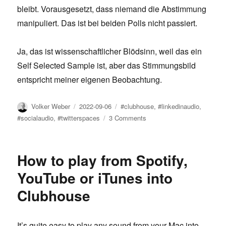
bleibt. Vorausgesetzt, dass niemand die Abstimmung
manipuliert. Das ist bei beiden Polls nicht passiert.
Ja, das ist wissenschaftlicher Blödsinn, weil das ein
Self Selected Sample ist, aber das Stimmungsbild
entspricht meiner eigenen Beobachtung.
Author
Posted
Tags
Volker Weber
2022-09-06
#clubhouse
,
#linkedinaudio
,
on
on
#socialaudio
,
#twitterspaces
3 Comments
Wenig
Interesse
an
How to play from Spotify,
Social
Audio
YouTube or iTunes into
Clubhouse
It’s quite easy to play any sound from your Mac into