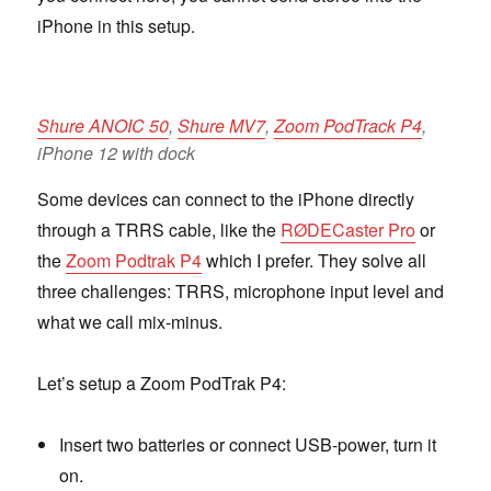
iPhone in this setup.
Shure ANOIC 50
,
Shure MV7
,
Zoom PodTrack P4
,
iPhone 12 with dock
Some devices can connect to the iPhone directly
through a TRRS cable, like the
RØDECaster Pro
or
the
Zoom Podtrak P4
which I prefer. They solve all
three challenges: TRRS, microphone input level and
what we call mix-minus.
Let’s setup a Zoom PodTrak P4:
Insert two batteries or connect USB-power, turn it
on.