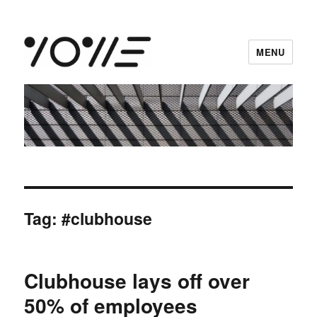
MENU
vowe dot net
Tag:
#clubhouse
Clubhouse lays off over
50% of employees