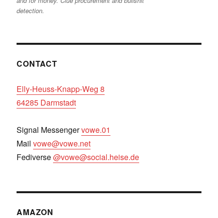
and for money. Clue procurement and bullshit
detection.
CONTACT
Elly-Heuss-Knapp-Weg 8
64285 Darmstadt
Signal Messenger
vowe.01
Mail
vowe@vowe.net
Fediverse
@vowe@social.heise.de
AMAZON