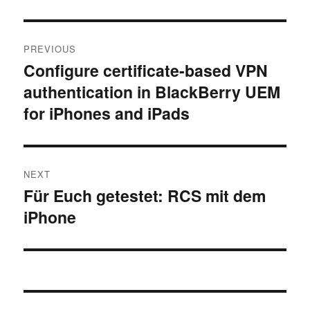
Post
PREVIOUS
navigation
Configure certificate-based VPN
Previous
authentication in BlackBerry UEM
post:
for iPhones and iPads
NEXT
Für Euch getestet: RCS mit dem
Next
iPhone
post: