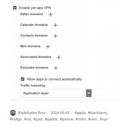
Author
Posted
Tags
Abdelkader Boui
2024-09-03
#apple
,
#blackberry
,
on
#indigo
,
#ios
,
#ipad
,
#ipados
,
#iphone
,
#mdm
,
#uem
,
#vpn