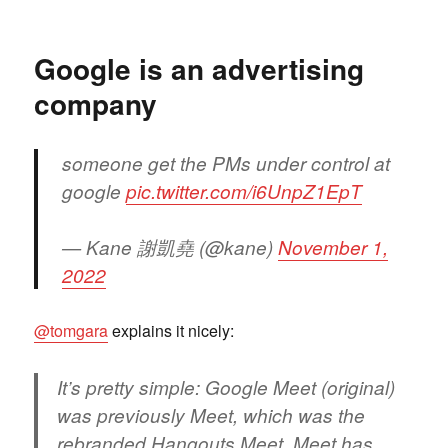
Find
My
Device
Google is an advertising
für
Android
company
someone get the PMs under control at
google
pic.twitter.com/i6UnpZ1EpT
— Kane 謝凱堯 (@kane)
November 1,
2022
@tomgara
explains it nicely:
It’s pretty simple: Google Meet (original)
was previously Meet, which was the
rebranded Hangouts Meet. Meet has