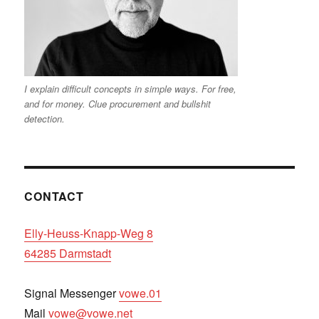
I explain difficult concepts in simple ways. For free,
and for money. Clue procurement and bullshit
detection.
CONTACT
Elly-Heuss-Knapp-Weg 8
64285 Darmstadt
Signal Messenger
vowe.01
Mail
vowe@vowe.net