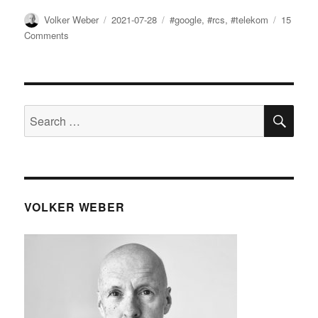
Author
Posted
Tags
Volker Weber
2021-07-28
#google
,
#rcs
,
#telekom
15
on
on
Comments
Ich
habe
ein
Messaging-
Problem
SE
Search
for:
VOLKER WEBER