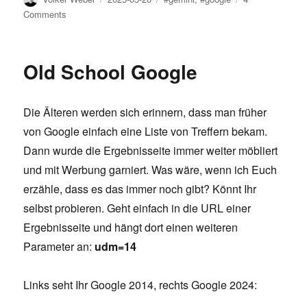
on
on
Comments
Google
Gemini
über
Old School Google
Google
I/O
Die Älteren werden sich erinnern, dass man früher
von Google einfach eine Liste von Treffern bekam.
Dann wurde die Ergebnisseite immer weiter möbliert
und mit Werbung garniert. Was wäre, wenn ich Euch
erzähle, dass es das immer noch gibt? Könnt Ihr
selbst probieren. Geht einfach in die URL einer
Ergebnisseite und hängt dort einen weiteren
Parameter an:
udm=14
Links seht Ihr Google 2014, rechts Google 2024: