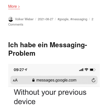
More >
Author
Posted
Tags
Volker Weber
2021-08-27
#google
,
#messaging
2
on
on
Comments
Google
messaging,
or
Ich habe ein Messaging-
Google
mess
Problem