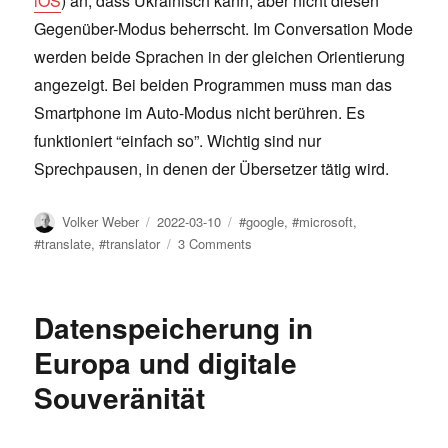
iOS
) an, dass Ukrainisch kann, aber nicht diesen
Gegenüber-Modus beherrscht. Im Conversation Mode
werden beide Sprachen in der gleichen Orientierung
angezeigt. Bei beiden Programmen muss man das
Smartphone im Auto-Modus nicht berühren. Es
funktioniert “einfach so”. Wichtig sind nur
Sprechpausen, in denen der Übersetzer tätig wird.
Author
Posted
Tags
Volker Weber
2022-03-10
#google
,
#microsoft
,
on
on
#translate
,
#translator
3 Comments
Praktische
Hilfestellung:
Wenn
Datenspeicherung in
man
keine
Europa und digitale
gemeinsame
Souveränität
Sprache
spricht