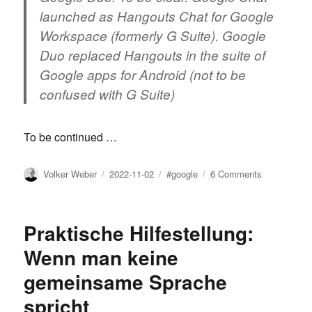
launched as Hangouts Chat for Google
Workspace (formerly G Suite). Google
Duo replaced Hangouts in the suite of
Google apps for Android (not to be
confused with G Suite)
To be continued …
Author
Posted
Tags
on
Volker Weber
2022-11-02
#google
6 Comments
on
Google
is
an
Praktische Hilfestellung:
advertising
company
Wenn man keine
gemeinsame Sprache
spricht