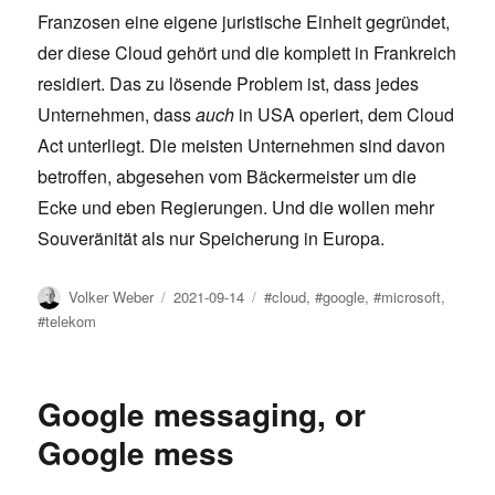
Franzosen eine eigene juristische Einheit gegründet,
der diese Cloud gehört und die komplett in Frankreich
residiert. Das zu lösende Problem ist, dass jedes
Unternehmen, dass
auch
in USA operiert, dem Cloud
Act unterliegt. Die meisten Unternehmen sind davon
betroffen, abgesehen vom Bäckermeister um die
Ecke und eben Regierungen. Und die wollen mehr
Souveränität als nur Speicherung in Europa.
Author
Posted
Tags
Volker Weber
2021-09-14
#cloud
,
#google
,
#microsoft
,
on
#telekom
Google messaging, or
Google mess