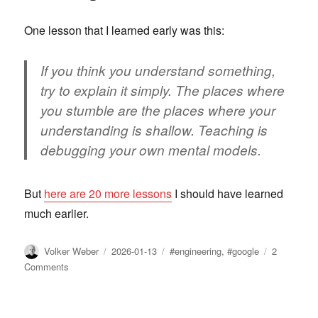
One lesson that I learned early was this:
If you think you understand something,
try to explain it simply. The places where
you stumble are the places where your
understanding is shallow. Teaching is
debugging your own mental models.
But
here are 20 more lessons
I should have learned
much earlier.
Author
Posted
Tags
Volker Weber
2026-01-13
#engineering
,
#google
2
on
on
Comments
21
Lessons
From