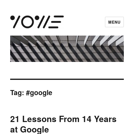
MENU
vowe dot net
Tag:
#google
21 Lessons From 14 Years
at Google