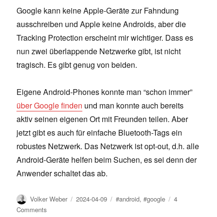
Google kann keine Apple-Geräte zur Fahndung
ausschreiben und Apple keine Androids, aber die
Tracking Protection erscheint mir wichtiger. Dass es
nun zwei überlappende Netzwerke gibt, ist nicht
tragisch. Es gibt genug von beiden.
Eigene Android-Phones konnte man “schon immer”
über Google finden
und man konnte auch bereits
aktiv seinen eigenen Ort mit Freunden teilen. Aber
jetzt gibt es auch für einfache Bluetooth-Tags ein
robustes Netzwerk. Das Netzwerk ist opt-out, d.h. alle
Android-Geräte helfen beim Suchen, es sei denn der
Anwender schaltet das ab.
Author
Posted
Tags
Volker Weber
2024-04-09
#android
,
#google
4
on
on
Comments