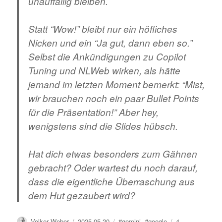
unauffällig bleiben.
Statt “Wow!” bleibt nur ein höfliches
Nicken und ein “Ja gut, dann eben so.”
Selbst die Ankündigungen zu
Copilot
Tuning
und
NLWeb
wirken, als hätte
jemand im letzten Moment bemerkt: “Mist,
wir brauchen noch ein paar Bullet Points
für die Präsentation!” Aber hey,
wenigstens sind die Slides hübsch.
Hat dich etwas besonders zum Gähnen
gebracht? Oder wartest du noch darauf,
dass die eigentliche Überraschung aus
dem Hut gezaubert wird?
Author
Posted
Tags
Volker Weber
2025-05-20
#gemini
,
#google
4