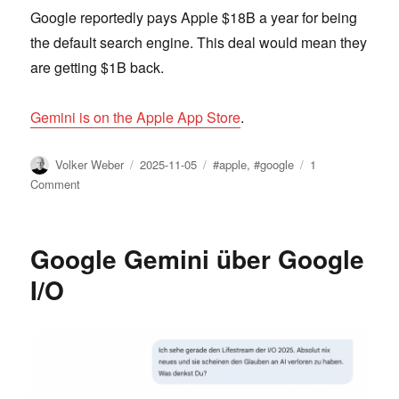
Google reportedly pays Apple $18B a year for being
the default search engine. This deal would mean they
are getting $1B back.
Gemini is on the Apple App Store
.
Author
Posted
Tags
Volker Weber
2025-11-05
#apple
,
#google
1
on
on
Comment
New
Siri,
by
Google Gemini über Google
Google
I/O