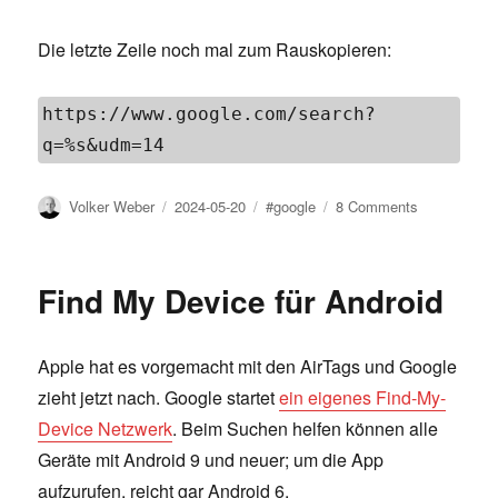
Die letzte Zeile noch mal zum Rauskopieren:
https://www.google.com/search?
q=%s&udm=14
Author
Posted
Tags
on
Volker Weber
2024-05-20
#google
8 Comments
on
Old
School
Google
Find My Device für Android
Apple hat es vorgemacht mit den AirTags und Google
zieht jetzt nach. Google startet
ein eigenes Find-My-
Device Netzwerk
. Beim Suchen helfen können alle
Geräte mit Android 9 und neuer; um die App
aufzurufen, reicht gar Android 6.