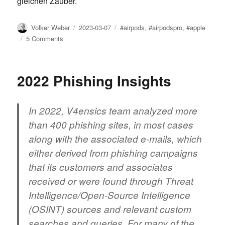
gleichen Zauber.
Author
Posted
Tags
Volker Weber
2023-03-07
#airpods
,
#airpodspro
,
#apple
on
on
5 Comments
AirPods
Pro
2
2022 Phishing Insights
sind
deutlich
besser
In 2022, V4ensics team analyzed more
than 400 phishing sites, in most cases
along with the associated e-mails, which
either derived from phishing campaigns
that its customers and associates
received or were found through Threat
Intelligence/Open-Source Intelligence
(OSINT) sources and relevant custom
searches and queries. For many of the