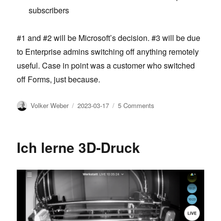
subscribers
#1 and #2 will be Microsoft’s decision. #3 will be due
to Enterprise admins switching off anything remotely
useful. Case in point was a customer who switched
off Forms, just because.
Author
Posted
on
Volker Weber
2023-03-17
5 Comments
on
If
only
Microsoft
Ich lerne 3D-Druck
products
would
look
like
their
demos