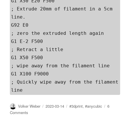
G1 X50 E20 F500                            
; Extrude 20mm of filament in a 5cm 
line. 

G92 E0                                     
; zero the extruded length again 

G1 E-2 F500                                
; Retract a little 

G1 X50 F500                                
; wipe away from the filament line

G1 X100 F9000                              
; Quickly wipe away from the filament 
line
Author
Posted
Tags
Volker Weber
2023-03-14
#3dprint
,
#anycubic
6
on
on
Comments
Ich
lerne