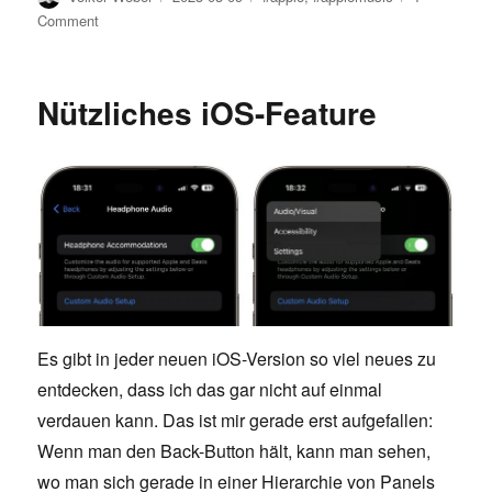
on
on
Comment
Apple
Music
Classical
Nützliches iOS-Feature
coming
March
28
Es gibt in jeder neuen iOS-Version so viel neues zu
entdecken, dass ich das gar nicht auf einmal
verdauen kann. Das ist mir gerade erst aufgefallen:
Wenn man den Back-Button hält, kann man sehen,
wo man sich gerade in einer Hierarchie von Panels