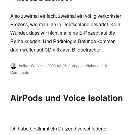
Also zweimal einfach, zweimal ein völlig verkorkster
Prozess, wie man ihn in Deutschland erwartet. Kein
Wunder, dass wir nicht mal eine E-Rezept auf die
Reihe kriegen. Und Radiologie-Befunde kommen
dann weiter auf CD mit Java-Bildbetrachter.
Author
Posted
Tags
Volker Weber
2023-03-06
#apple
,
#iphone
6
on
on
Comments
iPhone
Migration
ist
AirPods und Voice Isolation
super-
simpel
Ich habe bestimmt ein Dutzend verschiedene