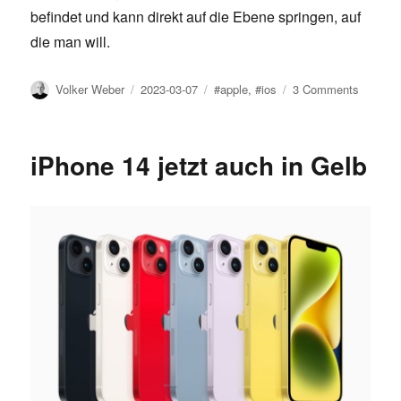
befindet und kann direkt auf die Ebene springen, auf
die man will.
Author
Posted
Tags
on
Volker Weber
2023-03-07
#apple
,
#ios
3 Comments
on
Nützlic
iOS-
Feature
iPhone 14 jetzt auch in Gelb