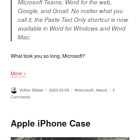
Microsoft Teams, Word for the web,
Google, and Gmail. No matter what you
call it, the Paste Text Only shortcut is now
available in Word for Windows and Word
Mac.
What took you so long, Microsoft?
More >
Author
Posted
Tags
Volker Weber
2023-03-09
#microsoft
,
#word
3
on
on
Comments
Ctrl-
Shift-
V
Apple iPhone Case
in
Microsoft
Word