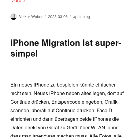
More >
Author
Posted
Tags
Volker Weber
2023-03-06
#phishing
on
iPhone Migration ist super-
simpel
Ein neues iPhone zu bespielen könnte einfacher
nicht sein. Neues iPhone neben altes legen, dort auf
Continue drücken, Entsperrcode eingeben, Grafik
scannen, überall auf Continue drücken, FaceID
einrichten und dann übertragen beide iPhones die
Daten direkt von Gerät zu Gerät über WLAN, ohne
dass man irgendwas machen muss. Alle Fotos, alle