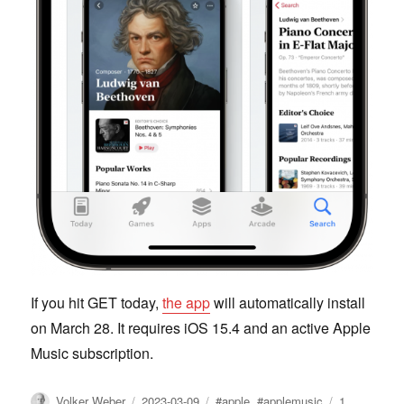
If you hit GET today,
the app
will automatically install
on March 28. It requires iOS 15.4 and an active Apple
Music subscription.
Author
Posted
Tags
Volker Weber
2023-03-09
#apple
,
#applemusic
1