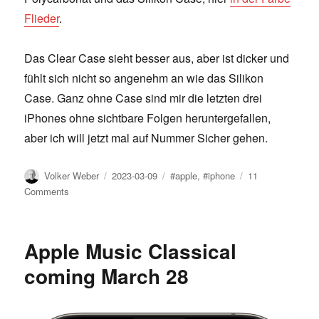
Flieder
.
Das Clear Case sieht besser aus, aber ist dicker und
fühlt sich nicht so angenehm an wie das Silikon
Case. Ganz ohne Case sind mir die letzten drei
iPhones ohne sichtbare Folgen heruntergefallen,
aber ich will jetzt mal auf Nummer Sicher gehen.
Author
Posted
Tags
Volker Weber
2023-03-09
#apple
,
#iphone
11
on
on
Comments
Apple
iPhone
Case
Apple Music Classical
coming March 28