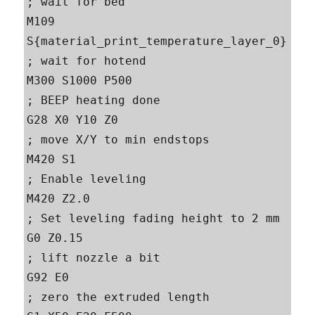
; wait for bed 

M109 
S{material_print_temperature_layer_0} 
; wait for hotend 

M300 S1000 P500                            
; BEEP heating done 

G28 X0 Y10 Z0                              
; move X/Y to min endstops 

M420 S1                                    
; Enable leveling 

M420 Z2.0                                  
; Set leveling fading height to 2 mm 

G0 Z0.15                                   
; lift nozzle a bit 

G92 E0                                     
; zero the extruded length 
