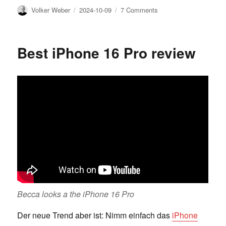
Author
Posted
on
Volker Weber
2024-10-09
7 Comments
on
Passfotos
leicht
gemacht
Best iPhone 16 Pro review
Becca looks a the iPhone 16 Pro
Der neue Trend aber ist: Nimm einfach das
iPhone