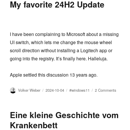
My favorite 24H2 Update
18
I have been complaining to Microsoft about a missing
UI switch, which lets me change the mouse wheel
scroll direction without installing a Logitech app or
going into the registry. It’s finally here. Halleluja.
Apple settled this discussion 13 years ago.
Author
Posted
Tags
on
Volker Weber
2024-10-04
#windows11
2 Comments
on
My
favorite
24H2
Eine kleine Geschichte vom
Update
Krankenbett