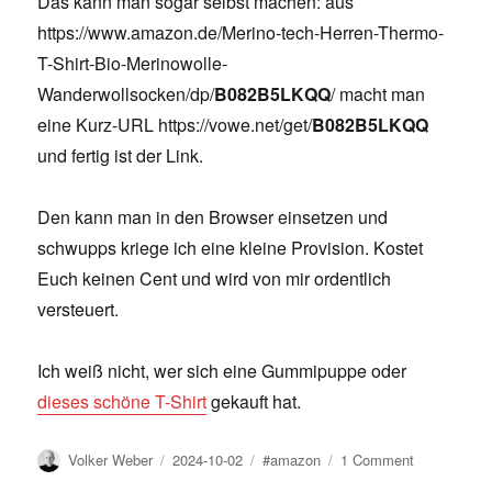
Das kann man sogar selbst machen: aus
https://www.amazon.de/Merino-tech-Herren-Thermo-
T-Shirt-Bio-Merinowolle-
Wanderwollsocken/dp/
B082B5LKQQ
/ macht man
eine Kurz-URL https://vowe.net/get/
B082B5LKQQ
und fertig ist der Link.
Den kann man in den Browser einsetzen und
schwupps kriege ich eine kleine Provision. Kostet
Euch keinen Cent und wird von mir ordentlich
versteuert.
Ich weiß nicht, wer sich eine Gummipuppe oder
dieses schöne T-Shirt
gekauft hat.
Author
Posted
Tags
on
Volker Weber
2024-10-02
#amazon
1 Comment
on
Eine