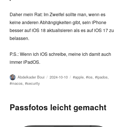
Daher mein Rat: Im Zweifel sollte man, wenn es
keine anderen Abhängigkeiten gibt, sein iPhone
besser auf iOS 18 aktualisieren als es auf iOS 17 zu
belassen.
P.S.: Wenn ich iOS schreibe, meine ich damit auch
immer iPadOS.
Author
Posted
Tags
Abdelkader Boui
2024-10-10
#apple
,
#ios
,
#ipados
,
on
#macos
,
#security
Passfotos leicht gemacht