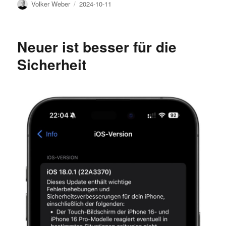
Author
Posted
Volker Weber
2024-10-11
on
Neuer ist besser für die
Sicherheit