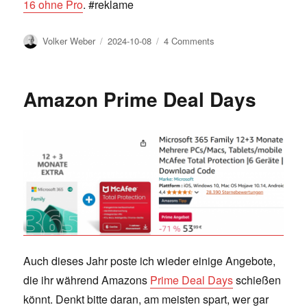
16 ohne Pro
. #reklame
Author
Posted
on
Volker Weber
2024-10-08
4 Comments
on
Best
iPhone
16
Amazon Prime Deal Days
Pro
review
Auch dieses Jahr poste ich wieder einige Angebote,
die ihr während Amazons
Prime Deal Days
schießen
könnt. Denkt bitte daran, am meisten spart, wer gar