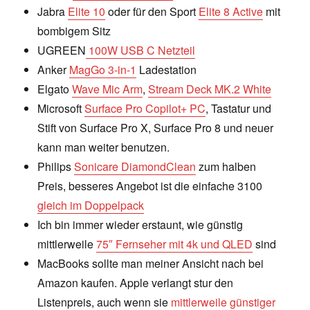
Jabra
Elite 10
oder für den Sport
Elite 8 Active
mit
bombigem Sitz
UGREEN
100W USB C Netzteil
Anker
MagGo 3-in-1
Ladestation
Elgato
Wave Mic Arm
,
Stream Deck MK.2 White
Microsoft
Surface Pro Copilot+ PC
, Tastatur und
Stift von Surface Pro X, Surface Pro 8 und neuer
kann man weiter benutzen.
Philips
Sonicare DiamondClean
zum halben
Preis, besseres Angebot ist die einfache 3100
gleich im Doppelpack
Ich bin immer wieder erstaunt, wie günstig
mittlerweile
75″ Fernseher mit 4k und QLED
sind
MacBooks sollte man meiner Ansicht nach bei
Amazon kaufen. Apple verlangt stur den
Listenpreis, auch wenn sie
mittlerweile günstiger