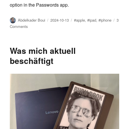
option in the Passwords app.
Author
Posted
Tags
Abdelkader Boui
2024-10-13
#apple
,
#ipad
,
#iphone
3
on
on
Comments
Share
Wi-
Fi
Was mich aktuell
passwords
beschäftigt