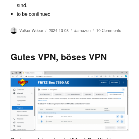
sind.
to be continued
Author
Posted
Tags
on
Volker Weber
2024-10-08
#amazon
10 Comments
on
Amazon
Prime
Deal
Gutes VPN, böses VPN
Days