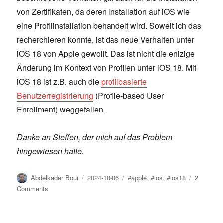
von Zertifikaten, da deren Installation auf iOS wie
eine Profilinstallation behandelt wird. Soweit ich das
recherchieren konnte, ist das neue Verhalten unter
iOS 18 von Apple gewollt. Das ist nicht die enizige
Änderung im Kontext von Profilen unter iOS 18. Mit
iOS 18 ist z.B. auch die
profilbasierte
Benutzerregistrierung
(Profile-based User
Enrollment) weggefallen.
Danke an Steffen, der mich auf das Problem
hingewiesen hatte.
Author
Posted
Tags
Abdelkader Boui
2024-10-06
#apple
,
#ios
,
#ios18
2
on
on
Comments
Profilinstallation
unter
iOS