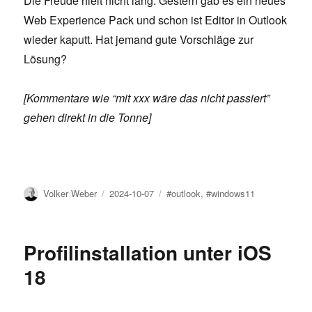
Die Freude hielt nicht lang. Gestern gab es ein neues
Web Experience Pack und schon ist Editor in Outlook
wieder kaputt. Hat jemand gute Vorschläge zur
Lösung?
[Kommentare wie “mit xxx wäre das nicht passiert”
gehen direkt in die Tonne]
Author
Posted
Tags
Volker Weber
2024-10-07
#outlook
,
#windows11
on
Profilinstallation unter iOS
18