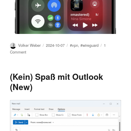
Author
Posted
Tags
Volker Weber
2024-10-07
#vpn
,
#wireguard
1
on
on
Comment
Gutes
VPN,
böses
(Kein) Spaß mit Outlook
VPN
(New)