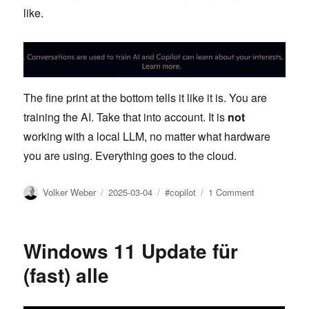
like.
The fine print at the bottom tells it like it is. You are
training the AI. Take that into account. It is
not
working with a local LLM, no matter what hardware
you are using. Everything goes to the cloud.
Author
Posted
Tags
on
Volker Weber
2025-03-04
#copilot
1 Comment
on
Copilot
improves
Windows 11 Update für
(fast) alle