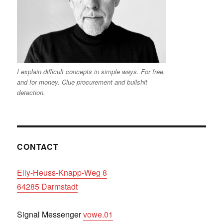
I explain difficult concepts in simple ways. For free,
and for money. Clue procurement and bullshit
detection.
CONTACT
Elly-Heuss-Knapp-Weg 8
64285 Darmstadt
Signal Messenger
vowe.01