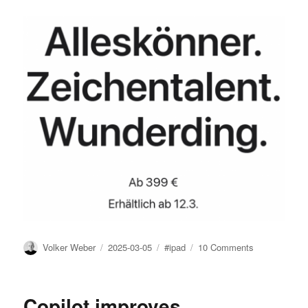
Author
Posted
Tags
on
Volker Weber
2025-03-05
#ipad
10 Comments
on
Es
gibt
(mal
Copilot improves
wieder)