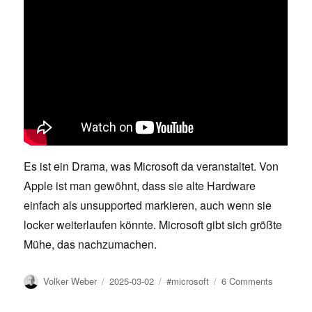
Es ist ein Drama, was Microsoft da veranstaltet. Von
Apple ist man gewöhnt, dass sie alte Hardware
einfach als unsupported markieren, auch wenn sie
locker weiterlaufen könnte. Microsoft gibt sich größte
Mühe, das nachzumachen.
Author
Posted
Tags
on
Volker Weber
2025-03-02
#microsoft
6 Comments
on
Windows
11