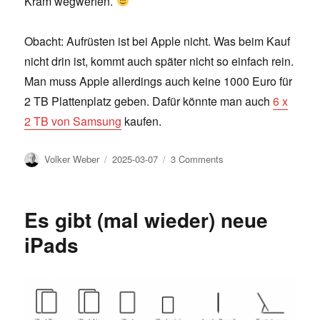
Kram wegwerfen.
Obacht: Aufrüsten ist bei Apple nicht. Was beim Kauf
nicht drin ist, kommt auch später nicht so einfach rein.
Man muss Apple allerdings auch keine 1000 Euro für
2 TB Plattenplatz geben. Dafür könnte man auch
6 x
2 TB von Samsung
kaufen.
Author
Posted
on
Volker Weber
2025-03-07
3 Comments
on
MacBook
Air
M4
Es gibt (mal wieder) neue
iPads