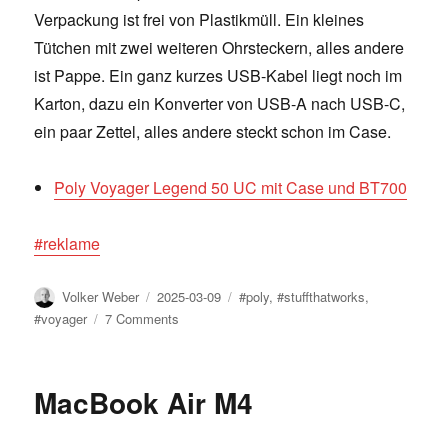
Verpackung ist frei von Plastikmüll. Ein kleines
Tütchen mit zwei weiteren Ohrsteckern, alles andere
ist Pappe. Ein ganz kurzes USB-Kabel liegt noch im
Karton, dazu ein Konverter von USB-A nach USB-C,
ein paar Zettel, alles andere steckt schon im Case.
Poly Voyager Legend 50 UC mit Case und BT700
#reklame
Author
Posted
Tags
Volker Weber
2025-03-09
#poly
,
#stuffthatworks
,
on
on
#voyager
7 Comments
Voyager
Legend
50
MacBook Air M4
UC
–
die