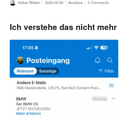
Author
Posted
Tags
on
Volker Weber
2025-05-06
#surface
3 Comments
on
Surface
Pro
12-
Ich verstehe das nicht mehr
inch
und
Laptop
13-
inch