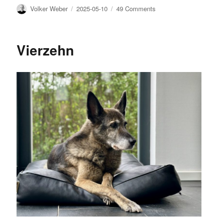
Author
Posted
on
Volker Weber
2025-05-10
49 Comments
on
Sixty
seven
Vierzehn