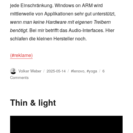
jede Einschränkung. Windows on ARM wird
mittlerweile von Applikationen sehr gut unterstützt,
wenn man keine Hardware mit eigenen Treibern
benötigt
. Bei mir betrifft das Audio-Interfaces. Hier
schlafen die kleinen Hersteller noch.
(#reklame)
Author
Posted
Tags
Volker Weber
2025-05-14
#lenovo
,
#yoga
6
on
on
Comments
Windows
on
ARM
Thin & light
2025