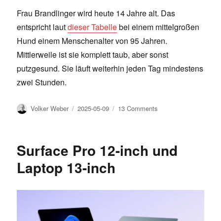
Frau Brandlinger wird heute 14 Jahre alt. Das
entspricht laut
dieser Tabelle
bei einem mittelgroßen
Hund einem Menschenalter von 95 Jahren.
Mittlerweile ist sie komplett taub, aber sonst
putzgesund. Sie läuft weiterhin jeden Tag mindestens
zwei Stunden.
Author
Posted
on
Volker Weber
2025-05-09
13 Comments
on
Vierzehn
Surface Pro 12-inch und
Laptop 13-inch