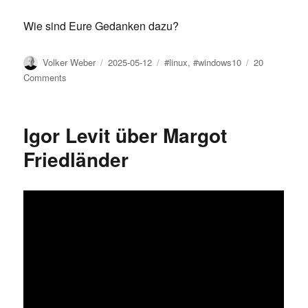
Wie sind Eure Gedanken dazu?
Author
Posted
Tags
Volker Weber
2025-05-12
#linux
,
#windows10
20
on
on
Comments
Plan
B
Igor Levit über Margot
Friedländer