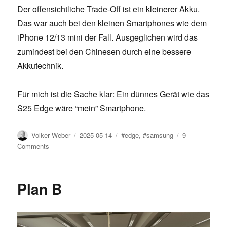
Der offensichtliche Trade-Off ist ein kleinerer Akku.
Das war auch bei den kleinen Smartphones wie dem
iPhone 12/13 mini der Fall. Ausgeglichen wird das
zumindest bei den Chinesen durch eine bessere
Akkutechnik.
Für mich ist die Sache klar: Ein dünnes Gerät wie das
S25 Edge wäre “mein” Smartphone.
Author
Posted
Tags
Volker Weber
2025-05-14
#edge
,
#samsung
9
on
on
Comments
Thin
&
light
Plan B