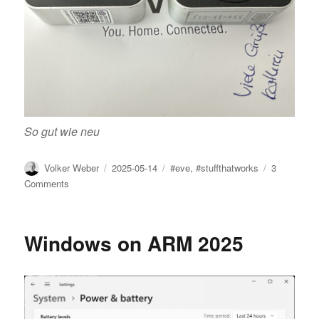
So gut wie neu
Author
Posted
Tags
Volker Weber
2025-05-14
#eve
,
#stuffthatworks
3
on
on
Comments
Post
von
Kathrin
Windows on ARM 2025
@
eve
home