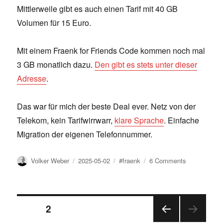
Mittlerweile gibt es auch einen Tarif mit 40 GB
Volumen für 15 Euro.
Mit einem Fraenk for Friends Code kommen noch mal
3 GB monatlich dazu.
Den gibt es stets unter dieser
Adresse
.
Das war für mich der beste Deal ever. Netz von der
Telekom, kein Tarifwirrwarr,
klare Sprache
. Einfache
Migration der eigenen Telefonnummer.
Author
Posted
Tags
on
Volker Weber
2025-05-02
#fraenk
6 Comments
on
Fraenk
legt
ordentlich
nach
Posts
PAGE
2