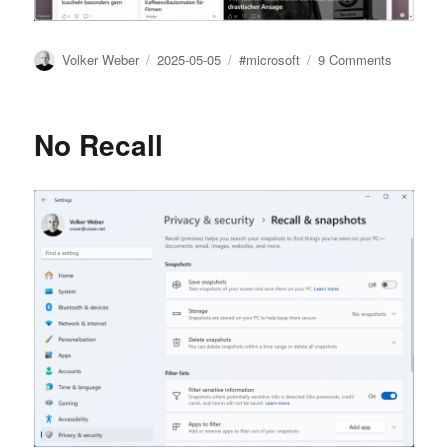
Author
Posted
Tags
on
Volker Weber
2025-05-05
#microsoft
9 Comments
on
Ich
verstehe
das
No Recall
nicht
mehr