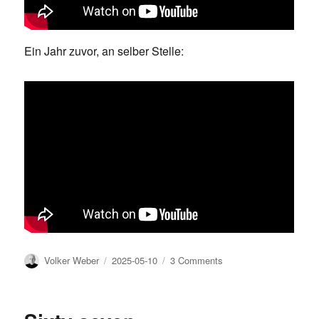
Ein Jahr zuvor, an selber Stelle:
Author
Posted
on
Volker Weber
2025-05-10
3 Comments
on
Igor
Levit
über